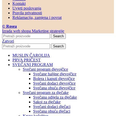
Kontakt
Uvjeti poslovanja
Pravila privatnosti
Reklamacija, zamjena i povrat
© Rosea
Izrada web shopa Marketing strategije
Search
Zatvori
Search
MUSLIN ČAROLIJA
PRVA PRIČEST
SVEČANI PROGRAM
Svečani program djevojčice
Svečane haljine djevojčice
Bolera i kaputi djevojčice
Svečani dodaci djevojčice
Svečana obuća djevojčice
Svečani program za dječake
Svečana odijela za dječake
Sakoi za dječake
Svečani dodaci dječaci
Svečana obuća dječaci
Krsne košuljice