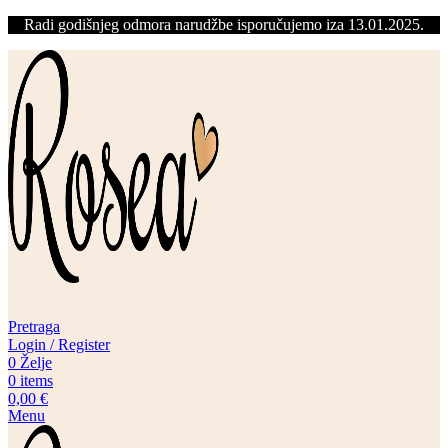
Radi godišnjeg odmora narudžbe isporučujemo iza 13.01.2025.
Pretraga
Login / Register
0
Želje
0
items
0,00
€
Menu