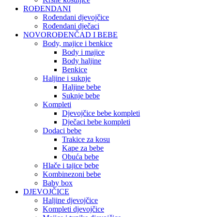
ROĐENDANI
Rođendani djevojčice
Rođendani dječaci
NOVOROĐENČAD I BEBE
Body, majice i benkice
Body i majice
Body haljine
Benkice
Haljine i suknje
Haljine bebe
Suknje bebe
Kompleti
Djevojčice bebe kompleti
Dječaci bebe kompleti
Dodaci bebe
Trakice za kosu
Kape za bebe
Obuća bebe
Hlače i tajice bebe
Kombinezoni bebe
Baby box
DJEVOJČICE
Haljine djevojčice
Kompleti djevojčice