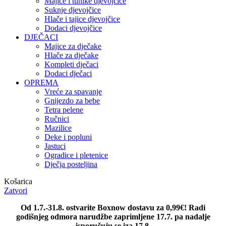
Majice i tunike djevojčice
Suknje djevojčice
Hlače i tajice djevojčice
Dodaci djevojčice
DJEČACI
Majice za dječake
Hlače za dječake
Kompleti dječaci
Dodaci dječaci
OPREMA
Vreće za spavanje
Gnijezdo za bebe
Tetra pelene
Ručnici
Mazilice
Deke i popluni
Jastuci
Ogradice i pletenice
Dječja posteljina
Košarica
Zatvori
Od 1.7.-31.8. ostvarite Boxnow dostavu za 0,99€! Radi
godišnjeg odmora narudžbe zaprimljene 17.7. pa nadalje
isporučuju se iza 17.8.