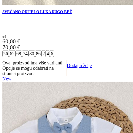
SVEČANO ODIJELO LUKA DUGO-BEŽ
60,00
€
70,00
€
56
62
68
74
80
86
2
4
6
Ovaj proizvod ima više varijanti.
Dodaj u želje
Opcije se mogu odabrati na
stranici proizvoda
New