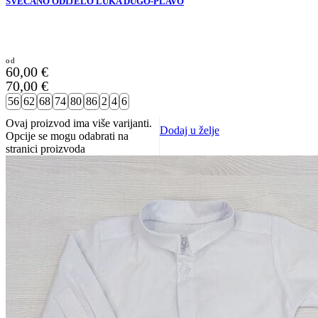
SVEČANO ODIJELO LUKA DUGO-PLAVO
60,00
€
70,00
€
56
62
68
74
80
86
2
4
6
Ovaj proizvod ima više varijanti.
Dodaj u želje
Opcije se mogu odabrati na
stranici proizvoda