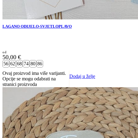
LAGANO ODIJELO-SVJETLOPLAVO
50,00
€
56
62
68
74
80
86
Ovaj proizvod ima više varijanti.
Dodaj u želje
Opcije se mogu odabrati na
stranici proizvoda