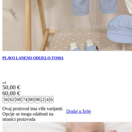
PLAVO LANENO ODIJELO-TOMA
50,00
€
60,00
€
56
62
68
74
80
86
2
4
6
Ovaj proizvod ima više varijanti.
Dodaj u želje
Opcije se mogu odabrati na
stranici proizvoda