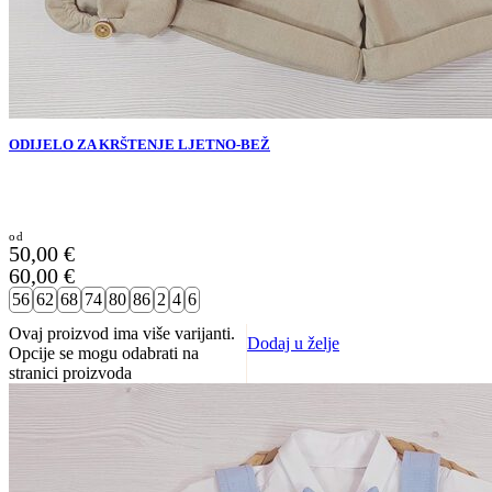
ODIJELO ZA KRŠTENJE LJETNO-BEŽ
50,00
€
60,00
€
56
62
68
74
80
86
2
4
6
Ovaj proizvod ima više varijanti.
Dodaj u želje
Opcije se mogu odabrati na
stranici proizvoda