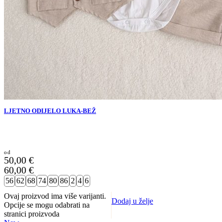
LJETNO ODIJELO LUKA-BEŽ
50,00
€
60,00
€
56
62
68
74
80
86
2
4
6
Ovaj proizvod ima više varijanti.
Dodaj u želje
Opcije se mogu odabrati na
stranici proizvoda