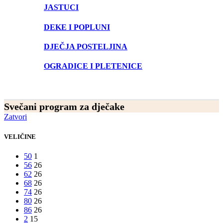
JASTUCI
DEKE I POPLUNI
DJEČJA POSTELJINA
OGRADICE I PLETENICE
Svečani program za dječake
Zatvori
VELIČINE
50
1
56
26
62
26
68
26
74
26
80
26
86
26
2
15