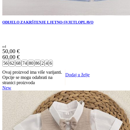
ODIJELO ZA KRŠTENJE LJETNO-SVJETLOPLAVO
50,00
€
60,00
€
56
62
68
74
80
86
2
4
6
Ovaj proizvod ima više varijanti.
Dodaj u želje
Opcije se mogu odabrati na
stranici proizvoda
New