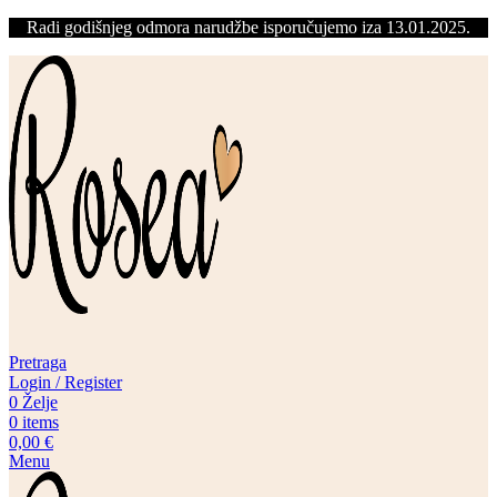
Radi godišnjeg odmora narudžbe isporučujemo iza 13.01.2025.
Pretraga
Login / Register
0
Želje
0
items
0,00
€
Menu