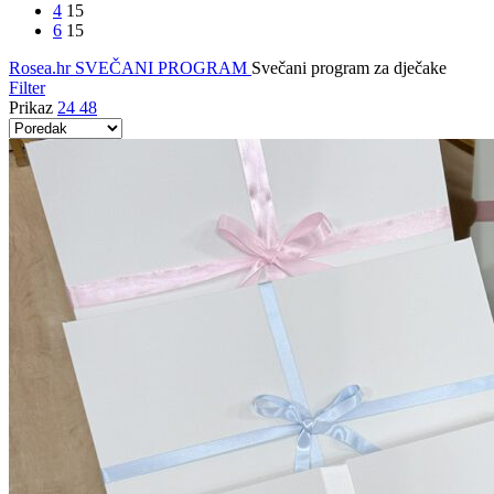
4
15
6
15
Rosea.hr
SVEČANI PROGRAM
Svečani program za dječake
Filter
Prikaz
24
48