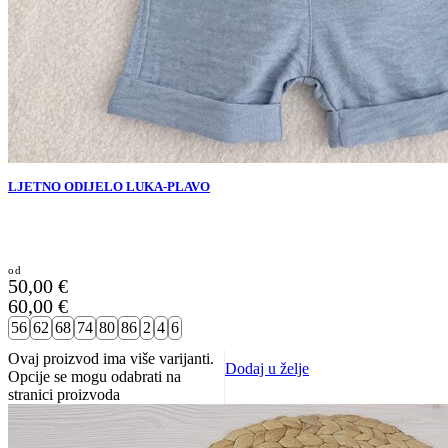
LJETNO ODIJELO LUKA-PLAVO
50,00
€
60,00
€
56
62
68
74
80
86
2
4
6
Ovaj proizvod ima više varijanti.
Dodaj u želje
Opcije se mogu odabrati na
stranici proizvoda