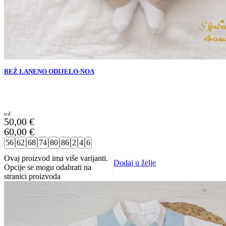
BEŽ LANENO ODIJELO-NOA
50,00
€
60,00
€
56
62
68
74
80
86
2
4
6
Ovaj proizvod ima više varijanti.
Dodaj u želje
Opcije se mogu odabrati na
stranici proizvoda