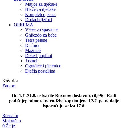
Majice za dječake
Hlače za dječake
Kompleti dječaci
Dodaci dječaci
OPREMA
Vreće za spavanje
Gnijezdo za bebe
Tetra pelene
Ručnici
Mazilice
Deke i popluni
Jastuci
Ogradice i pletenice
Dječja posteljina
Košarica
Zatvori
Od 1.7.-31.8. ostvarite Boxnow dostavu za 0,99€! Radi
godišnjeg odmora narudžbe zaprimljene 17.7. pa nadalje
isporučuju se iza 17.8.
Rosea.hr
Moj račun
0
Želje