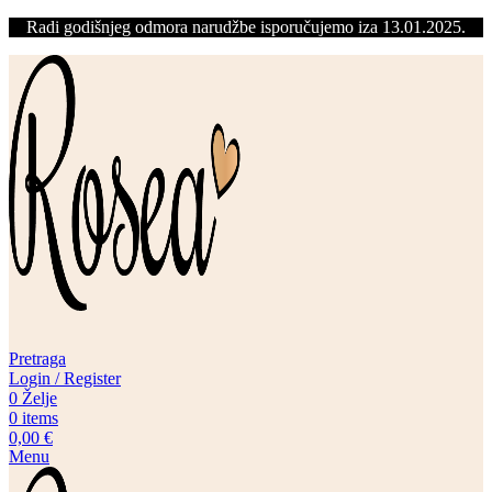
Radi godišnjeg odmora narudžbe isporučujemo iza 13.01.2025.
Pretraga
Login / Register
0
Želje
0
items
0,00
€
Menu