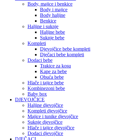
Body, majice i benkice
Body i majice
Body haljine
Benkice
Haljine i suknje
Haljine bebe
Suknje bebe
Kompleti
Djevojčice bebe kompleti
Dječaci bebe kompleti
Dodaci bebe
Trakice za kosu
Kape za bebe
Obuća bebe
Hlače i tajice bebe
Kombinezoni bebe
Baby box
DJEVOJČICE
Haljine djevojčice
Kompleti djevojčice
Majice i tunike djevojčice
Suknje djevojčice
Hlače i tajice djevojčice
Dodaci djevojčice
DJEČACI