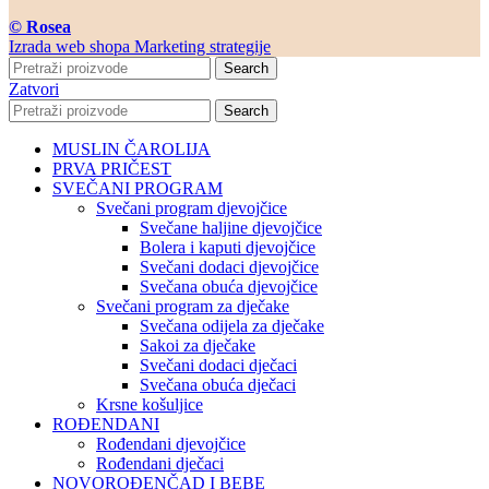
© Rosea
Izrada web shopa Marketing strategije
Search
Zatvori
Search
MUSLIN ČAROLIJA
PRVA PRIČEST
SVEČANI PROGRAM
Svečani program djevojčice
Svečane haljine djevojčice
Bolera i kaputi djevojčice
Svečani dodaci djevojčice
Svečana obuća djevojčice
Svečani program za dječake
Svečana odijela za dječake
Sakoi za dječake
Svečani dodaci dječaci
Svečana obuća dječaci
Krsne košuljice
ROĐENDANI
Rođendani djevojčice
Rođendani dječaci
NOVOROĐENČAD I BEBE