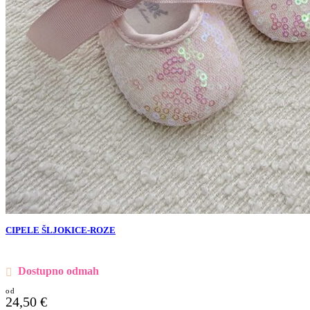
CIPELE ŠLJOKICE-ROZE
Dostupno odmah
24,50
€