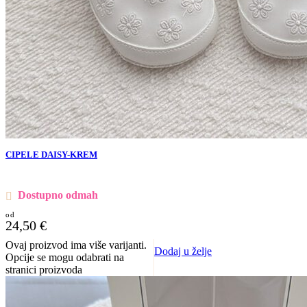
CIPELE DAISY-KREM
Dostupno odmah
24,50
€
Ovaj proizvod ima više varijanti.
Dodaj u želje
Opcije se mogu odabrati na
stranici proizvoda