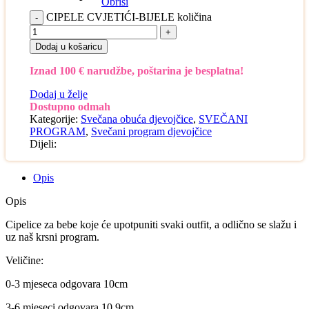
Obriši
CIPELE CVJETIĆI-BIJELE količina
Dodaj u košaricu
Iznad 100 € narudžbe, poštarina je besplatna!
Dodaj u želje
Dostupno odmah
Kategorije:
Svečana obuća djevojčice
,
SVEČANI
PROGRAM
,
Svečani program djevojčice
Dijeli:
Opis
Opis
Cipelice za bebe koje će upotpuniti svaki outfit, a odlično se slažu i
uz naš krsni program.
Veličine:
0-3 mjeseca odgovara 10cm
3-6 mjeseci odgovara 10,9cm