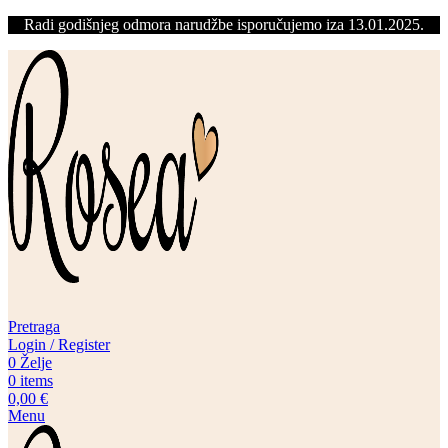
Radi godišnjeg odmora narudžbe isporučujemo iza 13.01.2025.
Pretraga
Login / Register
0
Želje
0
items
0,00
€
Menu