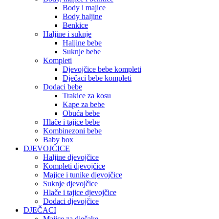
Body i majice
Body haljine
Benkice
Haljine i suknje
Haljine bebe
Suknje bebe
Kompleti
Djevojčice bebe kompleti
Dječaci bebe kompleti
Dodaci bebe
Trakice za kosu
Kape za bebe
Obuća bebe
Hlače i tajice bebe
Kombinezoni bebe
Baby box
DJEVOJČICE
Haljine djevojčice
Kompleti djevojčice
Majice i tunike djevojčice
Suknje djevojčice
Hlače i tajice djevojčice
Dodaci djevojčice
DJEČACI
Majice za dječake