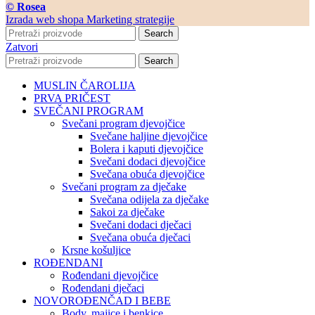
© Rosea
Izrada web shopa Marketing strategije
Search
Zatvori
Search
MUSLIN ČAROLIJA
PRVA PRIČEST
SVEČANI PROGRAM
Svečani program djevojčice
Svečane haljine djevojčice
Bolera i kaputi djevojčice
Svečani dodaci djevojčice
Svečana obuća djevojčice
Svečani program za dječake
Svečana odijela za dječake
Sakoi za dječake
Svečani dodaci dječaci
Svečana obuća dječaci
Krsne košuljice
ROĐENDANI
Rođendani djevojčice
Rođendani dječaci
NOVOROĐENČAD I BEBE
Body, majice i benkice