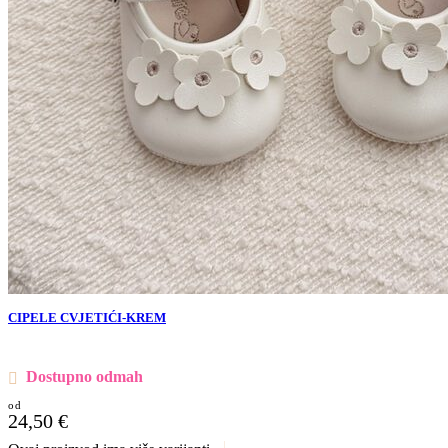
CIPELE CVJETIĆI-KREM
Dostupno odmah
24,50
€