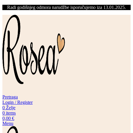
Radi godišnjeg odmora narudžbe isporučujemo iza 13.01.2025.
Pretraga
Login / Register
0
Želje
0
items
0,00
€
Menu