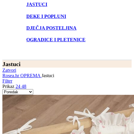
JASTUCI
DEKE I POPLUNI
DJEČJA POSTELJINA
OGRADICE I PLETENICE
Jastuci
Zatvori
Rosea.hr
OPREMA
Jastuci
Filter
Prikaz
24
48