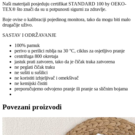
Naši materijali posjeduju certifikat STANDARD 100 by OEKO-
TEX® što znači da su u potpunosti sigurni za zdravlje.
Boje ovise o kalibraciji pojedinog monitora, tako da mogu biti malo
drugačije uživo.
SASTAV I ODRŽAVANJE
100% pamuk
perivo u perilici rublja na 30 °C, ciklus za osjetljivo pranje
centrifuga 800 okretaja
jastuk prati zatvoren, tako da je čičak traka zatvorena
ne peglati čičak traku
ne sušiti u sušilici
ne koristiti izbjeljivač i omekšivač
ne kemijski čistiti
preporučujemo odvojeno pranje ili pranje sa sličnim bojama
Povezani proizvodi