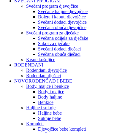
SVEČANI PROGRAM
Svečani program djevojčice
Svečane haljine djevojčice
Bolera i kaputi djevojčice
Svečani dodaci djevojčice
Svečana obuća djevojčice
Svečani program za dječake
Svečana odijela za dječake
Sakoi za dječake
Svečani dodaci dječaci
Svečana obuća dječaci
Krsne košuljice
ROĐENDANI
Rođendani djevojčice
Rođendani dječaci
NOVOROĐENČAD I BEBE
Body, majice i benkice
Body i majice
Body haljine
Benkice
Haljine i suknje
Haljine bebe
Suknje bebe
Kompleti
Djevojčice bebe kompleti