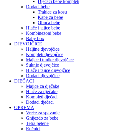
Dječaci bebe kompleti
Dodaci bebe
Trakice za kosu
Kape za bebe
Obuća bebe
Hlače i tajice bebe
Kombinezoni bebe
Baby box
DJEVOJČICE
Haljine djevojčice
Kompleti djevojčice
Majice i tunike djevojčice
Suknje djevojčice
Hlače i tajice djevojčice
Dodaci djevojčice
DJEČACI
Majice za dječake
Hlače za dječake
Kompleti dječaci
Dodaci dječaci
OPREMA
Vreće za spavanje
Gnijezdo za bebe
Tetra pelene
Ručnici