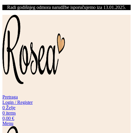
Radi godišnjeg odmora narudžbe isporučujemo iza 13.01.2025.
Pretraga
Login / Register
0
Želje
0
items
0,00
€
Menu