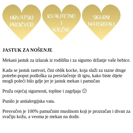
JASTUK ZA NOŠENJE
Mekani jastuk za izlazak iz rodilišta i za sigurno držanje vaše bebice.
Kada se jastuk rastvori, čini oblik kocke, koja služi za razne druge
potrebe-poput podloška za presvlačenje ili igru, kako biste dijete
mogli poleći bilo gdje jer je jastuk mekan i pamučan
Pruža osjećaj sigurnosti, topline i zagrljaja 🙂
Punilo je antialergijska vata.
Presvučen je 100% pamučnim muslinom koji je prozračan i divan za
svačiju kožu, a veoma je mekan na dodir.