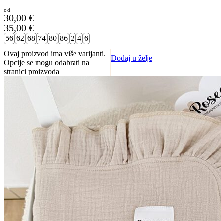
30,00
€
35,00
€
56
62
68
74
80
86
2
4
6
Ovaj proizvod ima više varijanti.
Dodaj u želje
Opcije se mogu odabrati na
stranici proizvoda