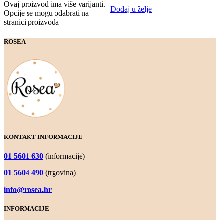
Ovaj proizvod ima više varijanti.
Dodaj u želje
Opcije se mogu odabrati na
stranici proizvoda
ROSEA
KONTAKT INFORMACIJE
01 5601 630
(informacije)
01 5604 490
(trgovina)
info@rosea.hr
INFORMACIJE