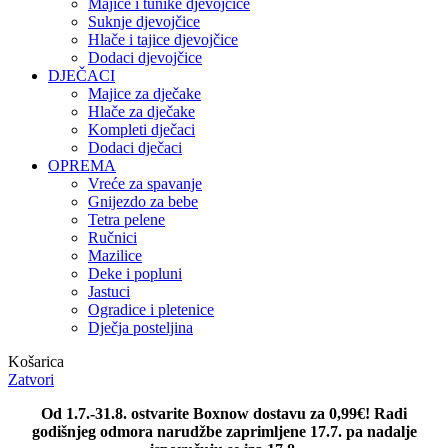
Majice i tunike djevojčice
Suknje djevojčice
Hlače i tajice djevojčice
Dodaci djevojčice
DJEČACI
Majice za dječake
Hlače za dječake
Kompleti dječaci
Dodaci dječaci
OPREMA
Vreće za spavanje
Gnijezdo za bebe
Tetra pelene
Ručnici
Mazilice
Deke i popluni
Jastuci
Ogradice i pletenice
Dječja posteljina
Košarica
Zatvori
Od 1.7.-31.8. ostvarite Boxnow dostavu za 0,99€! Radi
godišnjeg odmora narudžbe zaprimljene 17.7. pa nadalje