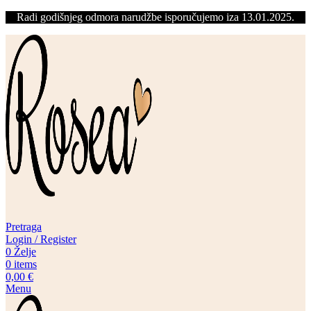
Radi godišnjeg odmora narudžbe isporučujemo iza 13.01.2025.
Pretraga
Login / Register
0
Želje
0
items
0,00
€
Menu