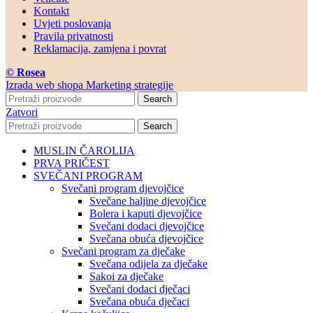
Kontakt
Uvjeti poslovanja
Pravila privatnosti
Reklamacija, zamjena i povrat
© Rosea
Izrada web shopa Marketing strategije
Search
Zatvori
Search
MUSLIN ČAROLIJA
PRVA PRIČEST
SVEČANI PROGRAM
Svečani program djevojčice
Svečane haljine djevojčice
Bolera i kaputi djevojčice
Svečani dodaci djevojčice
Svečana obuća djevojčice
Svečani program za dječake
Svečana odijela za dječake
Sakoi za dječake
Svečani dodaci dječaci
Svečana obuća dječaci