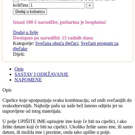
količina
Dodaj u košaricu
Iznad 100 € narudžbe, poštarina je besplatna!
Dodaj u želje
Dostupno po narudžbi: 15 radnih dana
Kategorije:
Svečana obuća dječaci
,
Svečani program za
dječake
Dijeli:
Opis
SASTAV I ODRŽAVANJE
NAPOMENE
Opis
Cipelice koje upotpunjuju svaku kombinaciju, od onih svečanijih do
svakodnevnijih. Najbolje pašu uz naše bež laneno odijelo jer su
napravljene od istog materijala.
U polje UPIŠITE IME-upisujete ime koje će biti na cipelici, i ako
želite datum koji će biti na cipelici. Ukoliko želite samo ime, ili samo
datum, ili možda ime i prezime, onda tako upišite u polje.