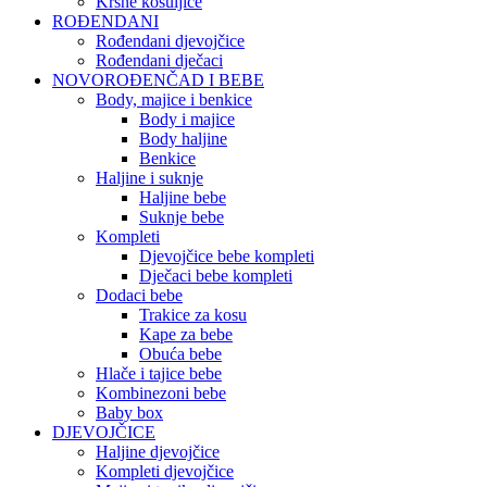
Krsne košuljice
ROĐENDANI
Rođendani djevojčice
Rođendani dječaci
NOVOROĐENČAD I BEBE
Body, majice i benkice
Body i majice
Body haljine
Benkice
Haljine i suknje
Haljine bebe
Suknje bebe
Kompleti
Djevojčice bebe kompleti
Dječaci bebe kompleti
Dodaci bebe
Trakice za kosu
Kape za bebe
Obuća bebe
Hlače i tajice bebe
Kombinezoni bebe
Baby box
DJEVOJČICE
Haljine djevojčice
Kompleti djevojčice