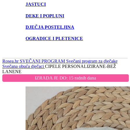
JASTUCI
DEKE I POPLUNI
DJEČJA POSTELJINA
OGRADICE I PLETENICE
Rosea.hr
SVEČANI PROGRAM
Svečani program za dječake
Svečana obuća dječaci
CIPELE PERSONALIZIRANE-BEŽ
LANENE
IZRADA JE DO: 15 radnih dana