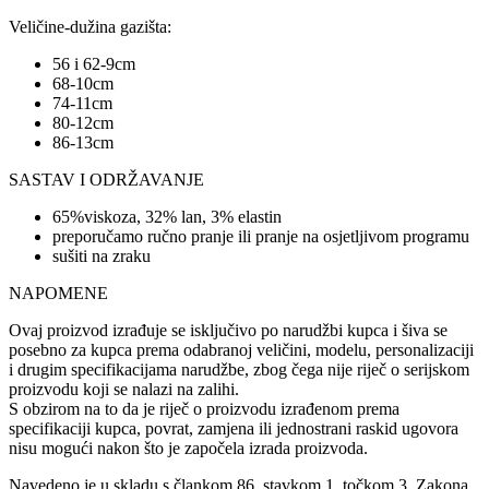
Veličine-dužina gazišta:
56 i 62-9cm
68-10cm
74-11cm
80-12cm
86-13cm
SASTAV I ODRŽAVANJE
65%viskoza, 32% lan, 3% elastin
preporučamo ručno pranje ili pranje na osjetljivom programu
sušiti na zraku
NAPOMENE
Ovaj proizvod izrađuje se isključivo po narudžbi kupca i šiva se
posebno za kupca prema odabranoj veličini, modelu, personalizaciji
i drugim specifikacijama narudžbe, zbog čega nije riječ o serijskom
proizvodu koji se nalazi na zalihi.
S obzirom na to da je riječ o proizvodu izrađenom prema
specifikaciji kupca, povrat, zamjena ili jednostrani raskid ugovora
nisu mogući nakon što je započela izrada proizvoda.
Navedeno je u skladu s člankom 86. stavkom 1. točkom 3. Zakona