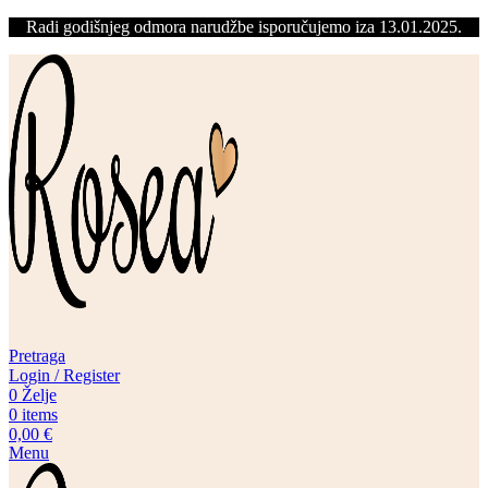
Radi godišnjeg odmora narudžbe isporučujemo iza 13.01.2025.
Pretraga
Login / Register
0
Želje
0
items
0,00
€
Menu