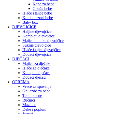
Kape za bebe
Obuća bebe
Hlače i tajice bebe
Kombinezoni bebe
Baby box
DJEVOJČICE
Haljine djevojčice
Kompleti djevojčice
Majice i tunike djevojčice
Suknje djevojčice
Hlače i tajice djevojčice
Dodaci djevojčice
DJEČACI
Majice za dječake
Hlače za dječake
Kompleti dječaci
Dodaci dječaci
OPREMA
Vreće za spavanje
Gnijezdo za bebe
Tetra pelene
Ručnici
Mazilice
Deke i popluni
Jastuci