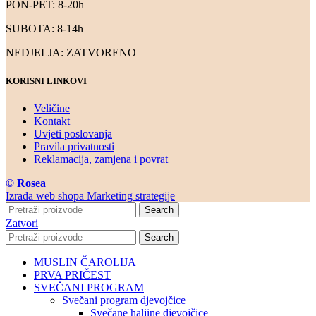
PON-PET: 8-20h
SUBOTA: 8-14h
NEDJELJA: ZATVORENO
KORISNI LINKOVI
Veličine
Kontakt
Uvjeti poslovanja
Pravila privatnosti
Reklamacija, zamjena i povrat
© Rosea
Izrada web shopa Marketing strategije
Search
Zatvori
Search
MUSLIN ČAROLIJA
PRVA PRIČEST
SVEČANI PROGRAM
Svečani program djevojčice
Svečane haljine djevojčice