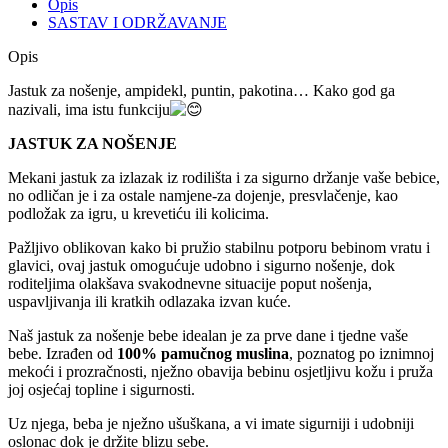
Opis
SASTAV I ODRŽAVANJE
Opis
Jastuk za nošenje, ampidekl, puntin, pakotina… Kako god ga
nazivali, ima istu funkciju
JASTUK ZA NOŠENJE
Mekani jastuk za izlazak iz rodilišta i za sigurno držanje vaše bebice,
no odličan je i za ostale namjene-za dojenje, presvlačenje, kao
podložak za igru, u krevetiću ili kolicima.
Pažljivo oblikovan kako bi pružio stabilnu potporu bebinom vratu i
glavici, ovaj jastuk omogućuje udobno i sigurno nošenje, dok
roditeljima olakšava svakodnevne situacije poput nošenja,
uspavljivanja ili kratkih odlazaka izvan kuće.
Naš jastuk za nošenje bebe idealan je za prve dane i tjedne vaše
bebe. Izrađen od
100% pamučnog muslina
, poznatog po iznimnoj
mekoći i prozračnosti, nježno obavija bebinu osjetljivu kožu i pruža
joj osjećaj topline i sigurnosti.
Uz njega, beba je nježno ušuškana, a vi imate sigurniji i udobniji
oslonac dok je držite blizu sebe.