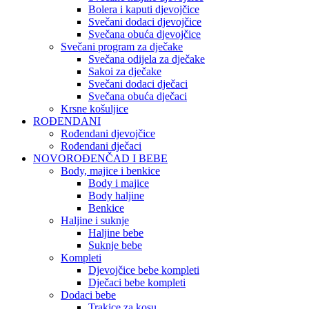
Bolera i kaputi djevojčice
Svečani dodaci djevojčice
Svečana obuća djevojčice
Svečani program za dječake
Svečana odijela za dječake
Sakoi za dječake
Svečani dodaci dječaci
Svečana obuća dječaci
Krsne košuljice
ROĐENDANI
Rođendani djevojčice
Rođendani dječaci
NOVOROĐENČAD I BEBE
Body, majice i benkice
Body i majice
Body haljine
Benkice
Haljine i suknje
Haljine bebe
Suknje bebe
Kompleti
Djevojčice bebe kompleti
Dječaci bebe kompleti
Dodaci bebe
Trakice za kosu