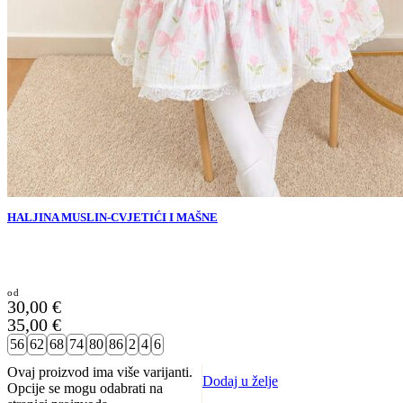
HALJINA MUSLIN-CVJETIĆI I MAŠNE
30,00
€
35,00
€
56
62
68
74
80
86
2
4
6
Ovaj proizvod ima više varijanti.
Dodaj u želje
Opcije se mogu odabrati na