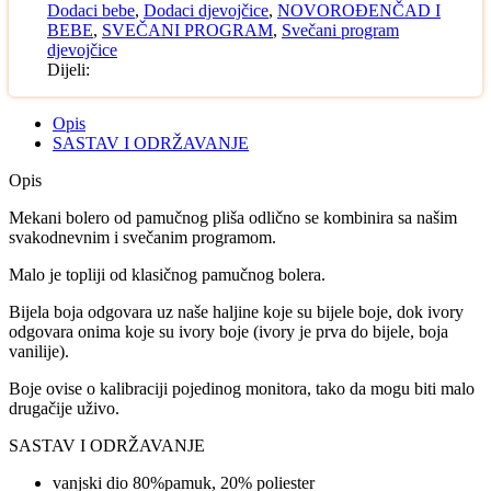
Dodaci bebe
,
Dodaci djevojčice
,
NOVOROĐENČAD I
BEBE
,
SVEČANI PROGRAM
,
Svečani program
djevojčice
Dijeli:
Opis
SASTAV I ODRŽAVANJE
Opis
Mekani bolero od pamučnog pliša odlično se kombinira sa našim
svakodnevnim i svečanim programom.
Malo je topliji od klasičnog pamučnog bolera.
Bijela boja odgovara uz naše haljine koje su bijele boje, dok ivory
odgovara onima koje su ivory boje (ivory je prva do bijele, boja
vanilije).
Boje ovise o kalibraciji pojedinog monitora, tako da mogu biti malo
drugačije uživo.
SASTAV I ODRŽAVANJE
vanjski dio 80%pamuk, 20% poliester