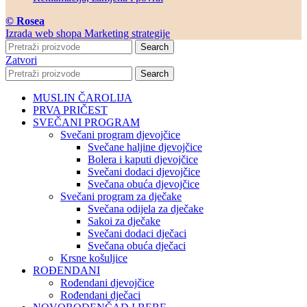
© Rosea
Izrada web shopa Marketing strategije
Search
Zatvori
Search
MUSLIN ČAROLIJA
PRVA PRIČEST
SVEČANI PROGRAM
Svečani program djevojčice
Svečane haljine djevojčice
Bolera i kaputi djevojčice
Svečani dodaci djevojčice
Svečana obuća djevojčice
Svečani program za dječake
Svečana odijela za dječake
Sakoi za dječake
Svečani dodaci dječaci
Svečana obuća dječaci
Krsne košuljice
ROĐENDANI
Rođendani djevojčice
Rođendani dječaci