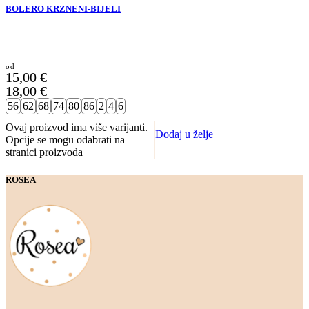
BOLERO KRZNENI-BIJELI
15,00
€
18,00
€
56
62
68
74
80
86
2
4
6
Ovaj proizvod ima više varijanti.
Dodaj u želje
Opcije se mogu odabrati na
stranici proizvoda
ROSEA