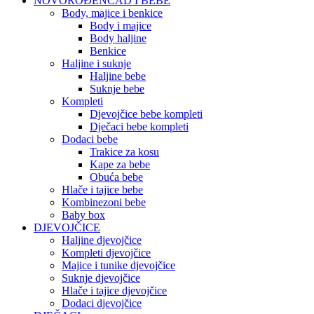
NOVOROĐENČAD I BEBE
Body, majice i benkice
Body i majice
Body haljine
Benkice
Haljine i suknje
Haljine bebe
Suknje bebe
Kompleti
Djevojčice bebe kompleti
Dječaci bebe kompleti
Dodaci bebe
Trakice za kosu
Kape za bebe
Obuća bebe
Hlače i tajice bebe
Kombinezoni bebe
Baby box
DJEVOJČICE
Haljine djevojčice
Kompleti djevojčice
Majice i tunike djevojčice
Suknje djevojčice
Hlače i tajice djevojčice
Dodaci djevojčice