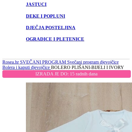
JASTUCI
DEKE I POPLUNI
DJEČJA POSTELJINA
OGRADICE I PLETENICE
Rosea.hr
SVEČANI PROGRAM
Svečani program djevojčice
Bolera i kaputi djevojčice
BOLERO PLIŠANI-BIJELI I IVORY
IZRADA JE DO: 15 radnih dana