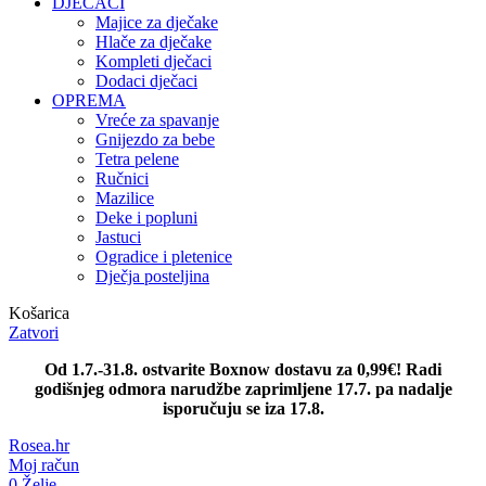
DJEČACI
Majice za dječake
Hlače za dječake
Kompleti dječaci
Dodaci dječaci
OPREMA
Vreće za spavanje
Gnijezdo za bebe
Tetra pelene
Ručnici
Mazilice
Deke i popluni
Jastuci
Ogradice i pletenice
Dječja posteljina
Košarica
Zatvori
Od 1.7.-31.8. ostvarite Boxnow dostavu za 0,99€! Radi
godišnjeg odmora narudžbe zaprimljene 17.7. pa nadalje
isporučuju se iza 17.8.
Rosea.hr
Moj račun
0
Želje