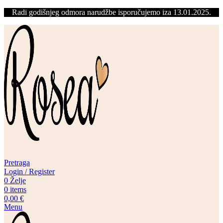
Radi godišnjeg odmora narudžbe isporučujemo iza 13.01.2025.
Pretraga
Login / Register
0
Želje
0
items
0,00
€
Menu