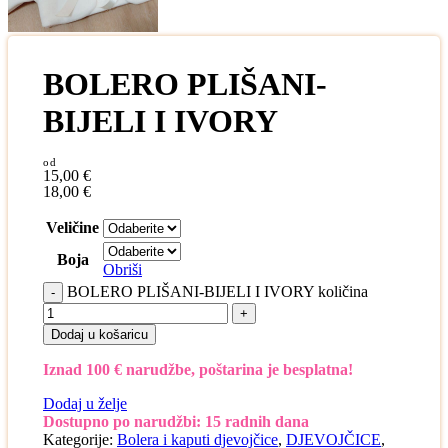
BOLERO PLIŠANI-
BIJELI I IVORY
15,00
€
18,00
€
Veličine
Boja
Obriši
BOLERO PLIŠANI-BIJELI I IVORY količina
Dodaj u košaricu
Iznad 100 € narudžbe, poštarina je besplatna!
Dodaj u želje
Dostupno po narudžbi: 15 radnih dana
Kategorije:
Bolera i kaputi djevojčice
,
DJEVOJČICE
,