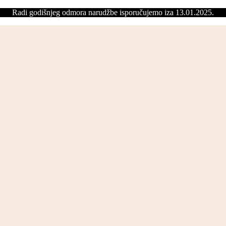
Radi godišnjeg odmora narudžbe isporučujemo iza 13.01.2025.