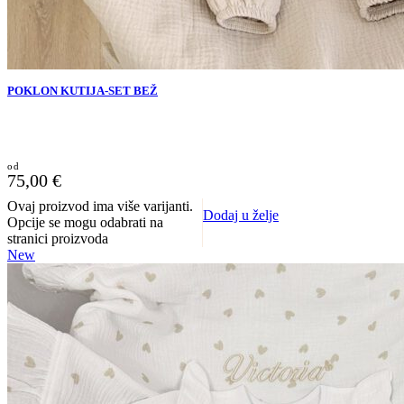
POKLON KUTIJA-SET BEŽ
75,00
€
Ovaj proizvod ima više varijanti.
Dodaj u želje
Opcije se mogu odabrati na
stranici proizvoda
New