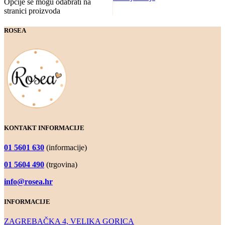
Opcije se mogu odabrati na
stranici proizvoda
ROSEA
KONTAKT INFORMACIJE
01 5601 630
(informacije)
01 5604 490
(trgovina)
info@rosea.hr
INFORMACIJE
ZAGREBAČKA 4, VELIKA GORICA