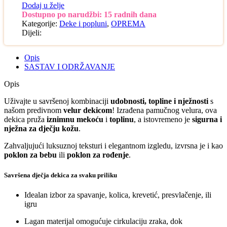
Dodaj u želje
Dostupno po narudžbi: 15 radnih dana
Kategorije:
Deke i popluni
,
OPREMA
Dijeli:
Opis
SASTAV I ODRŽAVANJE
Opis
Uživajte u savršenoj kombinaciji
udobnosti, topline i nježnosti
s
našom predivnom
velur dekicom
! Izrađena pamučnog velura, ova
dekica pruža
iznimnu mekoću
i
toplinu
, a istovremeno je
sigurna i
nježna za dječju kožu
.
Zahvaljujući luksuznoj teksturi i elegantnom izgledu, izvrsna je i kao
poklon za bebu
ili
poklon za rođenje
.
Savršena dječja dekica za svaku priliku
Idealan izbor za spavanje, kolica, krevetić, presvlačenje, ili
igru
Lagan materijal omogućuje cirkulaciju zraka, dok