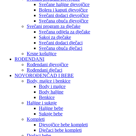
Svečane haljine djevojčice
Bolera i kaputi djevojčice
Svečani dodaci djevojčice
Svečana obuća djevojčice
Svečani program za dječake
Svečana odijela za dječake
Sakoi za dječake
Svečani dodaci dječaci
Svečana obuća dječaci
Krsne košuljice
ROĐENDANI
Rođendani djevojčice
Rođendani dječaci
NOVOROĐENČAD I BEBE
Body, majice i benkice
Body i majice
Body haljine
Benkice
Haljine i suknje
Haljine bebe
Suknje bebe
Kompleti
Djevojčice bebe kompleti
Dječaci bebe kompleti
Dodaci bebe