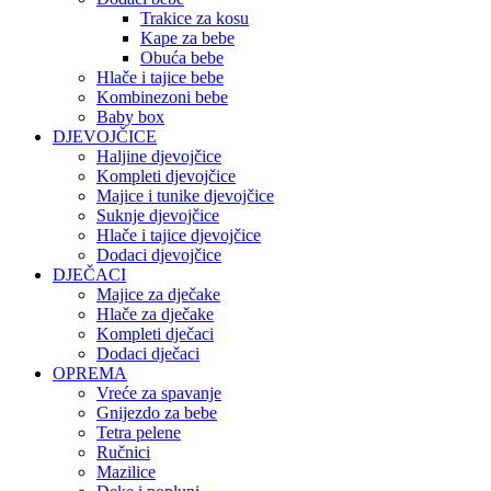
Trakice za kosu
Kape za bebe
Obuća bebe
Hlače i tajice bebe
Kombinezoni bebe
Baby box
DJEVOJČICE
Haljine djevojčice
Kompleti djevojčice
Majice i tunike djevojčice
Suknje djevojčice
Hlače i tajice djevojčice
Dodaci djevojčice
DJEČACI
Majice za dječake
Hlače za dječake
Kompleti dječaci
Dodaci dječaci
OPREMA
Vreće za spavanje
Gnijezdo za bebe
Tetra pelene
Ručnici
Mazilice