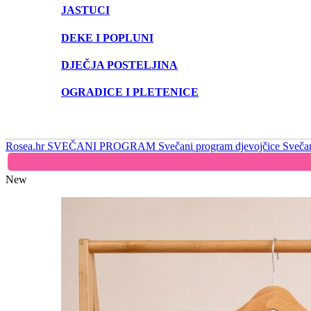
JASTUCI
DEKE I POPLUNI
DJEČJA POSTELJINA
OGRADICE I PLETENICE
Rosea.hr
SVEČANI PROGRAM
Svečani program djevojčice
Svečan
New