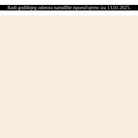
Radi godišnjeg odmora narudžbe isporučujemo iza 13.01.2025.