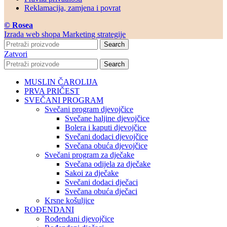
Reklamacija, zamjena i povrat
© Rosea
Izrada web shopa Marketing strategije
Search
Zatvori
Search
MUSLIN ČAROLIJA
PRVA PRIČEST
SVEČANI PROGRAM
Svečani program djevojčice
Svečane haljine djevojčice
Bolera i kaputi djevojčice
Svečani dodaci djevojčice
Svečana obuća djevojčice
Svečani program za dječake
Svečana odijela za dječake
Sakoi za dječake
Svečani dodaci dječaci
Svečana obuća dječaci
Krsne košuljice
ROĐENDANI
Rođendani djevojčice