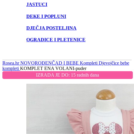
JASTUCI
DEKE I POPLUNI
DJEČJA POSTELJINA
OGRADICE I PLETENICE
Rosea.hr
NOVOROĐENČAD I BEBE
Kompleti
Djevojčice bebe
kompleti
KOMPLET ENA VOLANI-puder
IZRADA JE DO: 15 radnih dana