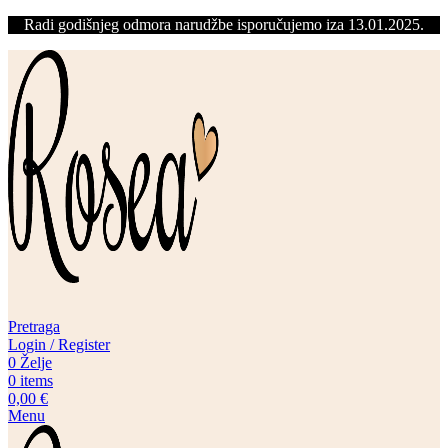
Radi godišnjeg odmora narudžbe isporučujemo iza 13.01.2025.
Pretraga
Login / Register
0
Želje
0
items
0,00
€
Menu