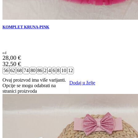
KOMPLET KRUNA-PINK
28,00
€
32,50
€
56
62
68
74
80
86
2
4
6
8
10
12
Ovaj proizvod ima više varijanti.
Dodaj u želje
Opcije se mogu odabrati na
stranici proizvoda