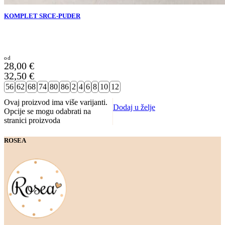
KOMPLET SRCE-PUDER
28,00
€
32,50
€
56
62
68
74
80
86
2
4
6
8
10
12
Ovaj proizvod ima više varijanti.
Dodaj u želje
Opcije se mogu odabrati na
stranici proizvoda
ROSEA