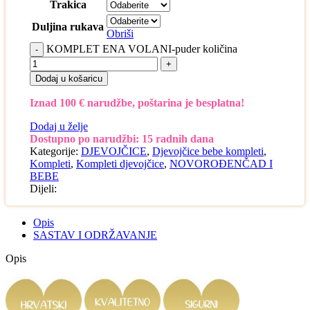
Trakica
Duljina rukava
Obriši
KOMPLET ENA VOLANI-puder količina
Dodaj u košaricu
Iznad 100 € narudžbe, poštarina je besplatna!
Dodaj u želje
Dostupno po narudžbi: 15 radnih dana
Kategorije:
DJEVOJČICE
,
Djevojčice bebe kompleti
,
Kompleti
,
Kompleti djevojčice
,
NOVOROĐENČAD I
BEBE
Dijeli:
Opis
SASTAV I ODRŽAVANJE
Opis