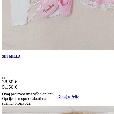
SET MILLA
38,50
€
51,50
€
Ovaj proizvod ima više varijanti.
Dodaj u želje
Opcije se mogu odabrati na
stranici proizvoda