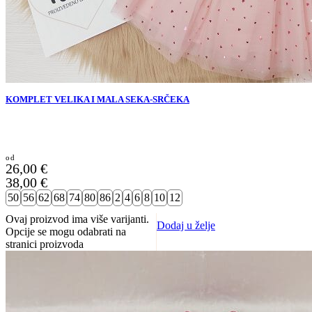
KOMPLET VELIKA I MALA SEKA-SRČEKA
26,00
€
38,00
€
50
56
62
68
74
80
86
2
4
6
8
10
12
Ovaj proizvod ima više varijanti.
Dodaj u želje
Opcije se mogu odabrati na
stranici proizvoda