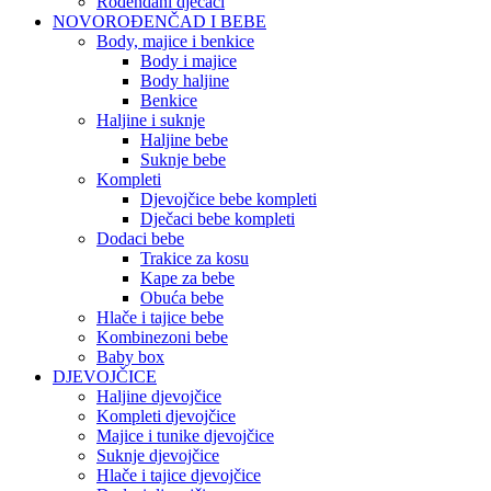
Rođendani dječaci
NOVOROĐENČAD I BEBE
Body, majice i benkice
Body i majice
Body haljine
Benkice
Haljine i suknje
Haljine bebe
Suknje bebe
Kompleti
Djevojčice bebe kompleti
Dječaci bebe kompleti
Dodaci bebe
Trakice za kosu
Kape za bebe
Obuća bebe
Hlače i tajice bebe
Kombinezoni bebe
Baby box
DJEVOJČICE
Haljine djevojčice
Kompleti djevojčice
Majice i tunike djevojčice
Suknje djevojčice
Hlače i tajice djevojčice