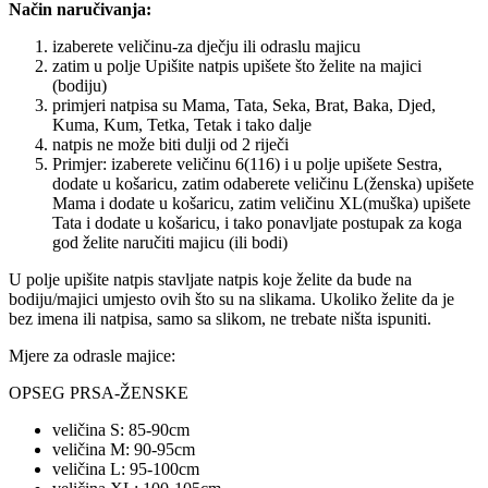
Način naručivanja:
izaberete veličinu-za dječju ili odraslu majicu
zatim u polje Upišite natpis upišete što želite na majici
(bodiju)
primjeri natpisa su Mama, Tata, Seka, Brat, Baka, Djed,
Kuma, Kum, Tetka, Tetak i tako dalje
natpis ne može biti dulji od 2 riječi
Primjer: izaberete veličinu 6(116) i u polje upišete Sestra,
dodate u košaricu, zatim odaberete veličinu L(ženska) upišete
Mama i dodate u košaricu, zatim veličinu XL(muška) upišete
Tata i dodate u košaricu, i tako ponavljate postupak za koga
god želite naručiti majicu (ili bodi)
U polje upišite natpis stavljate natpis koje želite da bude na
bodiju/majici umjesto ovih što su na slikama. Ukoliko želite da je
bez imena ili natpisa, samo sa slikom, ne trebate ništa ispuniti.
Mjere za odrasle majice:
OPSEG PRSA-ŽENSKE
veličina S: 85-90cm
veličina M: 90-95cm
veličina L: 95-100cm