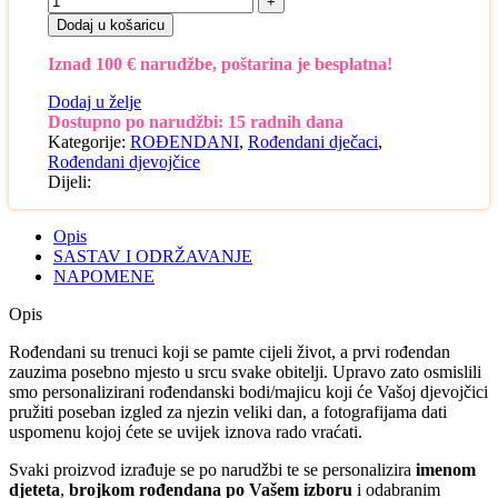
Dodaj u košaricu
Iznad 100 € narudžbe, poštarina je besplatna!
Dodaj u želje
Dostupno po narudžbi: 15 radnih dana
Kategorije:
ROĐENDANI
,
Rođendani dječaci
,
Rođendani djevojčice
Dijeli:
Opis
SASTAV I ODRŽAVANJE
NAPOMENE
Opis
Rođendani su trenuci koji se pamte cijeli život, a prvi rođendan
zauzima posebno mjesto u srcu svake obitelji. Upravo zato osmislili
smo personalizirani rođendanski bodi/majicu koji će Vašoj djevojčici
pružiti poseban izgled za njezin veliki dan, a fotografijama dati
uspomenu kojoj ćete se uvijek iznova rado vraćati.
Svaki proizvod izrađuje se po narudžbi te se personalizira
imenom
djeteta
,
brojkom rođendana po Vašem izboru
i odabranim