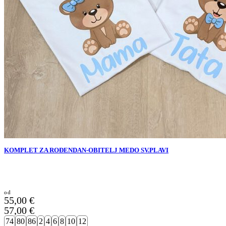
KOMPLET ZA ROĐENDAN-OBITELJ MEDO SV.PLAVI
55,00
€
57,00
€
74
80
86
2
4
6
8
10
12