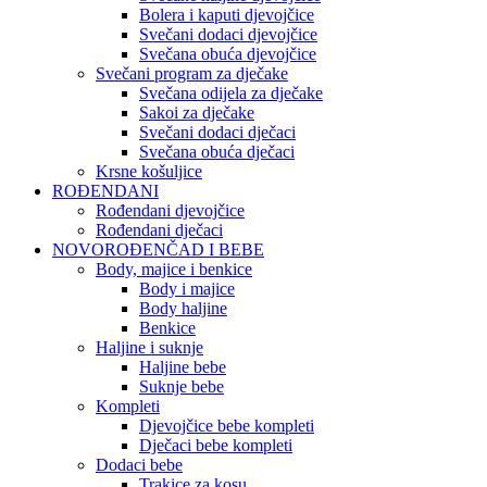
Bolera i kaputi djevojčice
Svečani dodaci djevojčice
Svečana obuća djevojčice
Svečani program za dječake
Svečana odijela za dječake
Sakoi za dječake
Svečani dodaci dječaci
Svečana obuća dječaci
Krsne košuljice
ROĐENDANI
Rođendani djevojčice
Rođendani dječaci
NOVOROĐENČAD I BEBE
Body, majice i benkice
Body i majice
Body haljine
Benkice
Haljine i suknje
Haljine bebe
Suknje bebe
Kompleti
Djevojčice bebe kompleti
Dječaci bebe kompleti
Dodaci bebe
Trakice za kosu