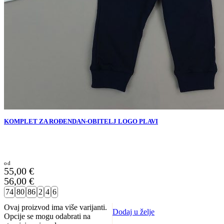
KOMPLET ZA ROĐENDAN-OBITELJ LOGO PLAVI
55,00
€
56,00
€
74
80
86
2
4
6
Ovaj proizvod ima više varijanti.
Dodaj u želje
Opcije se mogu odabrati na