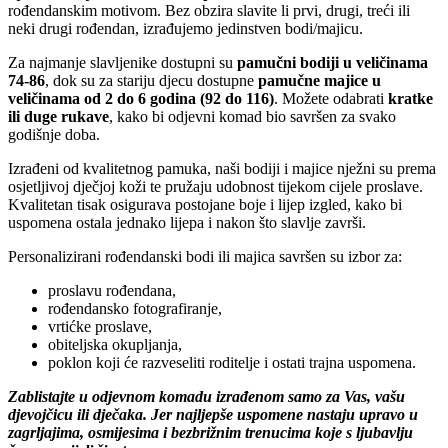
rođendanskim motivom. Bez obzira slavite li prvi, drugi, treći ili
neki drugi rođendan, izrađujemo jedinstven bodi/majicu.
Za najmanje slavljenike dostupni su
pamučni bodiji u veličinama
74-86
, dok su za stariju djecu dostupne
pamučne majice u
veličinama od 2 do 6 godina (92 do 116)
. Možete odabrati
kratke
ili duge rukave
, kako bi odjevni komad bio savršen za svako
godišnje doba.
Izrađeni od kvalitetnog pamuka, naši bodiji i majice nježni su prema
osjetljivoj dječjoj koži te pružaju udobnost tijekom cijele proslave.
Kvalitetan tisak osigurava postojane boje i lijep izgled, kako bi
uspomena ostala jednako lijepa i nakon što slavlje završi.
Personalizirani rođendanski bodi ili majica savršen su izbor za:
proslavu rođendana,
rođendansko fotografiranje,
vrtićke proslave,
obiteljska okupljanja,
poklon koji će razveseliti roditelje i ostati trajna uspomena.
Zablistajte u odjevnom komadu izrađenom samo za Vas, vašu
djevojčicu ili dječaka. Jer najljepše uspomene nastaju upravo u
zagrljajima, osmijesima i bezbrižnim trenucima koje s ljubavlju