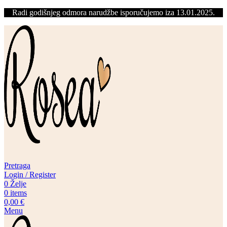
Radi godišnjeg odmora narudžbe isporučujemo iza 13.01.2025.
Pretraga
Login / Register
0
Želje
0
items
0,00
€
Menu