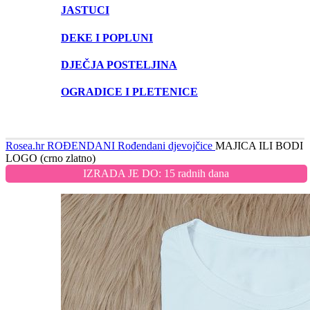
JASTUCI
DEKE I POPLUNI
DJEČJA POSTELJINA
OGRADICE I PLETENICE
Rosea.hr
ROĐENDANI
Rođendani djevojčice
MAJICA ILI BODI
LOGO (crno zlatno)
IZRADA JE DO: 15 radnih dana