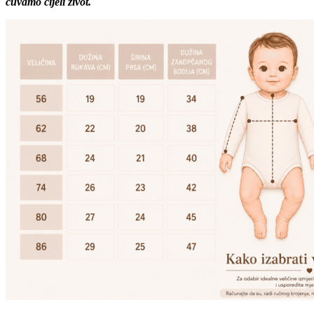
čuvamo cijeli život.