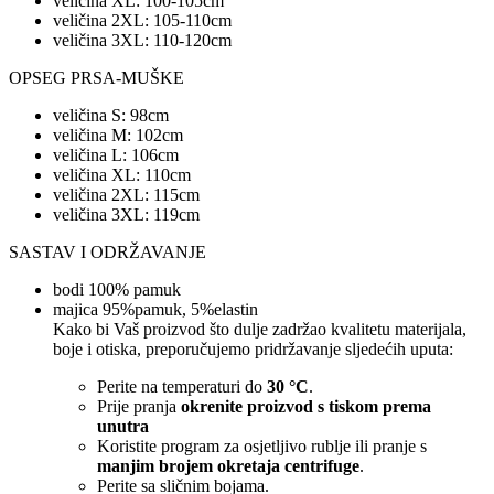
veličina XL: 100-105cm
veličina 2XL: 105-110cm
veličina 3XL: 110-120cm
OPSEG PRSA-MUŠKE
veličina S: 98cm
veličina M: 102cm
veličina L: 106cm
veličina XL: 110cm
veličina 2XL: 115cm
veličina 3XL: 119cm
SASTAV I ODRŽAVANJE
bodi 100% pamuk
majica 95%pamuk, 5%elastin
Kako bi Vaš proizvod što dulje zadržao kvalitetu materijala,
boje i otiska, preporučujemo pridržavanje sljedećih uputa:
Perite na temperaturi do
30 °C
.
Prije pranja
okrenite proizvod s tiskom prema
unutra
Koristite program za osjetljivo rublje ili pranje s
manjim brojem okretaja centrifuge
.
Perite sa sličnim bojama.