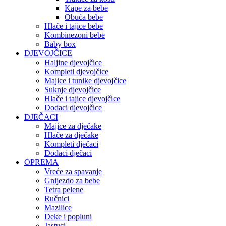
Kape za bebe
Obuća bebe
Hlače i tajice bebe
Kombinezoni bebe
Baby box
DJEVOJČICE
Haljine djevojčice
Kompleti djevojčice
Majice i tunike djevojčice
Suknje djevojčice
Hlače i tajice djevojčice
Dodaci djevojčice
DJEČACI
Majice za dječake
Hlače za dječake
Kompleti dječaci
Dodaci dječaci
OPREMA
Vreće za spavanje
Gnijezdo za bebe
Tetra pelene
Ručnici
Mazilice
Deke i popluni
Jastuci