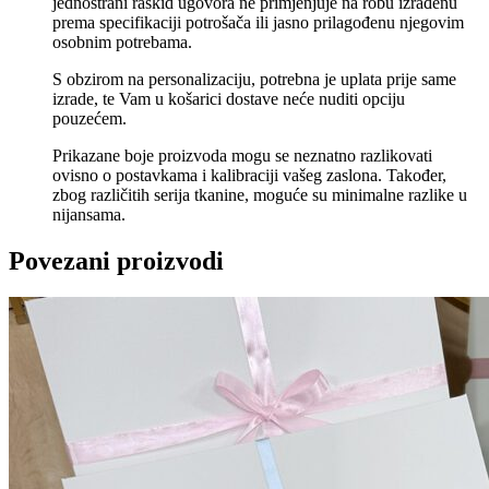
jednostrani raskid ugovora ne primjenjuje na robu izrađenu
prema specifikaciji potrošača ili jasno prilagođenu njegovim
osobnim potrebama.
S obzirom na personalizaciju, potrebna je uplata prije same
izrade, te Vam u košarici dostave neće nuditi opciju
pouzećem.
Prikazane boje proizvoda mogu se neznatno razlikovati
ovisno o postavkama i kalibraciji vašeg zaslona. Također,
zbog različitih serija tkanine, moguće su minimalne razlike u
nijansama.
Povezani proizvodi