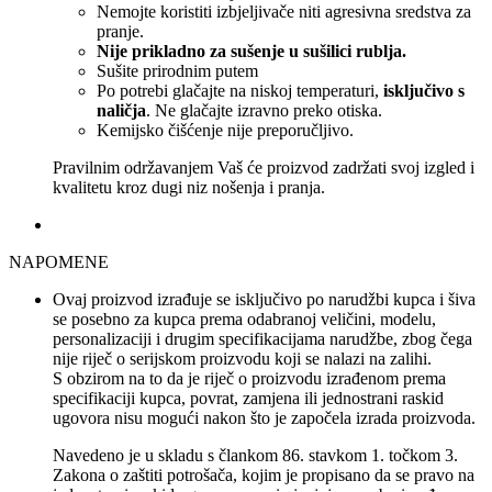
Nemojte koristiti izbjeljivače niti agresivna sredstva za
pranje.
Nije prikladno za sušenje u sušilici rublja.
Sušite prirodnim putem
Po potrebi glačajte na niskoj temperaturi,
isključivo s
naličja
. Ne glačajte izravno preko otiska.
Kemijsko čišćenje nije preporučljivo.
Pravilnim održavanjem Vaš će proizvod zadržati svoj izgled i
kvalitetu kroz dugi niz nošenja i pranja.
NAPOMENE
Ovaj proizvod izrađuje se isključivo po narudžbi kupca i šiva
se posebno za kupca prema odabranoj veličini, modelu,
personalizaciji i drugim specifikacijama narudžbe, zbog čega
nije riječ o serijskom proizvodu koji se nalazi na zalihi.
S obzirom na to da je riječ o proizvodu izrađenom prema
specifikaciji kupca, povrat, zamjena ili jednostrani raskid
ugovora nisu mogući nakon što je započela izrada proizvoda.
Navedeno je u skladu s člankom 86. stavkom 1. točkom 3.
Zakona o zaštiti potrošača, kojim je propisano da se pravo na