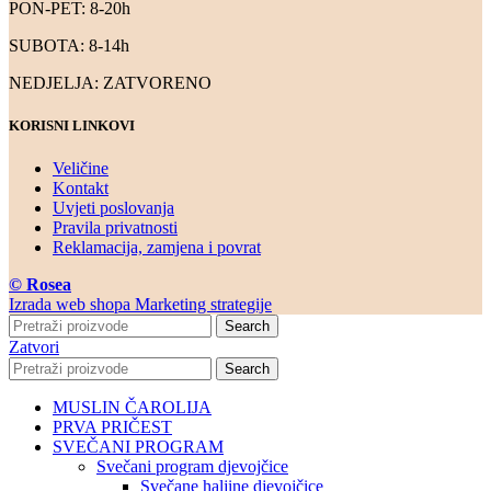
PON-PET: 8-20h
SUBOTA: 8-14h
NEDJELJA: ZATVORENO
KORISNI LINKOVI
Veličine
Kontakt
Uvjeti poslovanja
Pravila privatnosti
Reklamacija, zamjena i povrat
© Rosea
Izrada web shopa Marketing strategije
Search
Zatvori
Search
MUSLIN ČAROLIJA
PRVA PRIČEST
SVEČANI PROGRAM
Svečani program djevojčice
Svečane haljine djevojčice