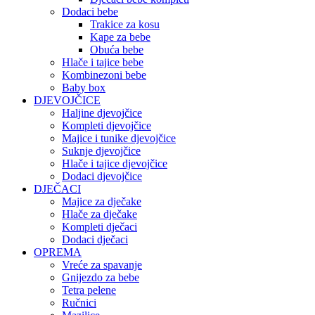
Dodaci bebe
Trakice za kosu
Kape za bebe
Obuća bebe
Hlače i tajice bebe
Kombinezoni bebe
Baby box
DJEVOJČICE
Haljine djevojčice
Kompleti djevojčice
Majice i tunike djevojčice
Suknje djevojčice
Hlače i tajice djevojčice
Dodaci djevojčice
DJEČACI
Majice za dječake
Hlače za dječake
Kompleti dječaci
Dodaci dječaci
OPREMA
Vreće za spavanje
Gnijezdo za bebe
Tetra pelene
Ručnici