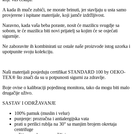
A kada ih muče zubići, ne morate brinuti, jer stavljaju u usta samo
provjerene i ispitane materijale, koji jamče izdržljivost.
Naravno, kada vaša beba poraste, nosit će mazilicu svugdje sa
sobom, te će mazilica biti novi prijatelj sa kojim će se osjećati
sigurnije.
Ne zaboravite ih kombinirati uz ostale naše proizvode istog uzorka i
upotpunite svoju kolekciju.
Naši materijali posjeduju certifikat STANDARD 100 by OEKO-
TEX® što znači da su u potpunosti sigurni za zdravlje.
Boje ovise o kalibraciji pojedinog monitora, tako da mogu biti malo
drugačije uživo.
SASTAV I ODRŽAVANJE
100% pamuk (muslin i velur)
punjenje: prozračna i antialergijska vata
prati u perilici rublja na 30° sa manjim brojem okretaja
centrifuge