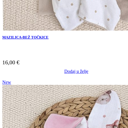
MAZILICA-BEŽ TOČKICE
16,00
€
Dodaj u želje
New