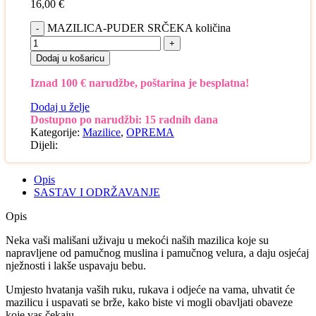
16,00
€
MAZILICA-PUDER SRČEKA količina
Dodaj u košaricu
Iznad 100 € narudžbe, poštarina je besplatna!
Dodaj u želje
Dostupno po narudžbi: 15 radnih dana
Kategorije:
Mazilice
,
OPREMA
Dijeli:
Opis
SASTAV I ODRŽAVANJE
Opis
Neka vaši mališani uživaju u mekoći naših mazilica koje su
napravljene od pamučnog muslina i pamučnog velura, a daju osjećaj
nježnosti i lakše uspavaju bebu.
Umjesto hvatanja vaših ruku, rukava i odjeće na vama, uhvatit će
mazilicu i uspavati se brže, kako biste vi mogli obavljati obaveze
koje vas čekaju.