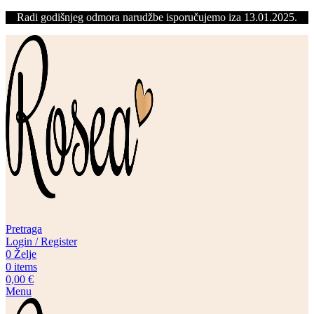
Radi godišnjeg odmora narudžbe isporučujemo iza 13.01.2025.
Pretraga
Login / Register
0
Želje
0
items
0,00
€
Menu