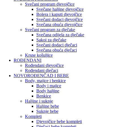
Svečani program djevojčice
Svečane haljine djevojčice
Bolera i kaputi djevojčice
Svečani dodaci djevojčice
Svečana obuća djevojčice
Svečani program za dječake
Svečana odijela za dječake
Sakoi za dječake
Svečani dodaci dječaci
Svečana obuća dječaci
Krsne košuljice
ROĐENDANI
Rođendani djevojčice
Rođendani dječaci
NOVOROĐENČAD I BEBE
Body, majice i benkice
Body i majice
Body haljine
Benkice
Haljine i suknje
Haljine bebe
Suknje bebe
Kompleti
Djevojčice bebe kompleti
Dječaci bebe kompleti