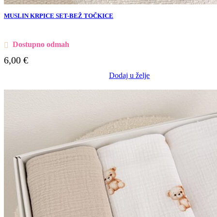
MUSLIN KRPICE SET-BEŽ TOČKICE
Dostupno odmah
6,00
€
Dodaj u želje