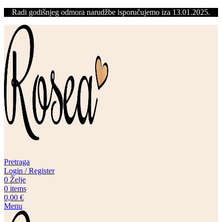
Radi godišnjeg odmora narudžbe isporučujemo iza 13.01.2025.
Pretraga
Login / Register
0
Želje
0
items
0,00
€
Menu