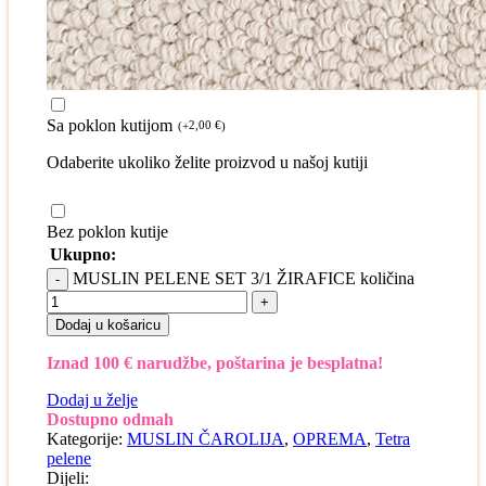
Sa poklon kutijom
2,00
€
(
+
)
Odaberite ukoliko želite proizvod u našoj kutiji
Bez poklon kutije
Ukupno:
MUSLIN PELENE SET 3/1 ŽIRAFICE količina
Dodaj u košaricu
Iznad 100 € narudžbe, poštarina je besplatna!
Dodaj u želje
Dostupno odmah
Kategorije:
MUSLIN ČAROLIJA
,
OPREMA
,
Tetra
pelene
Dijeli: