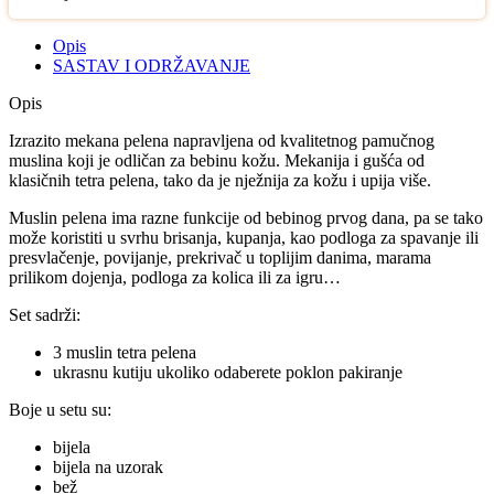
Opis
SASTAV I ODRŽAVANJE
Opis
Izrazito mekana pelena napravljena od kvalitetnog pamučnog
muslina koji je odličan za bebinu kožu. Mekanija i gušća od
klasičnih tetra pelena, tako da je nježnija za kožu i upija više.
Muslin pelena ima razne funkcije od bebinog prvog dana, pa se tako
može koristiti u svrhu brisanja, kupanja, kao podloga za spavanje ili
presvlačenje, povijanje, prekrivač u toplijim danima, marama
prilikom dojenja, podloga za kolica ili za igru…
Set sadrži:
3 muslin tetra pelena
ukrasnu kutiju ukoliko odaberete poklon pakiranje
Boje u setu su:
bijela
bijela na uzorak
bež