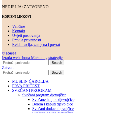
NEDJELJA: ZATVORENO
KORISNI LINKOVI
Veličine
Kontakt
Uvjeti poslovanja
Pravila privatnosti
Reklamacija, zamjena i povrat
© Rosea
Izrada web shopa Marketing strategije
Search
Zatvori
Search
MUSLIN ČAROLIJA
PRVA PRIČEST
SVEČANI PROGRAM
Svečani program djevojčice
Svečane haljine djevojčice
Bolera i kaputi djevojčice
Svečani dodaci djevojčice