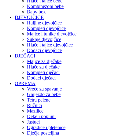
Hlače i tajice bebe
Kombinezoni bebe
Baby box
DJEVOJČICE
Haljine djevojčice
Kompleti djevojčice
Majice i tunike djevojčice
Suknje djevojčice
Hlače i tajice djevojčice
Dodaci djevojčice
DJEČACI
Majice za dječake
Hlače za dječake
Kompleti dječaci
Dodaci dječaci
OPREMA
Vreće za spavanje
Gnijezdo za bebe
Tetra pelene
Ručnici
Mazilice
Deke i popluni
Jastuci
Ogradice i pletenice
Dječja posteljina