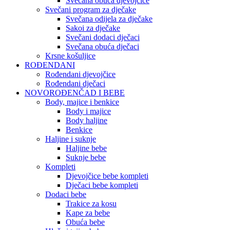
Svečana obuća djevojčice
Svečani program za dječake
Svečana odijela za dječake
Sakoi za dječake
Svečani dodaci dječaci
Svečana obuća dječaci
Krsne košuljice
ROĐENDANI
Rođendani djevojčice
Rođendani dječaci
NOVOROĐENČAD I BEBE
Body, majice i benkice
Body i majice
Body haljine
Benkice
Haljine i suknje
Haljine bebe
Suknje bebe
Kompleti
Djevojčice bebe kompleti
Dječaci bebe kompleti
Dodaci bebe
Trakice za kosu
Kape za bebe
Obuća bebe