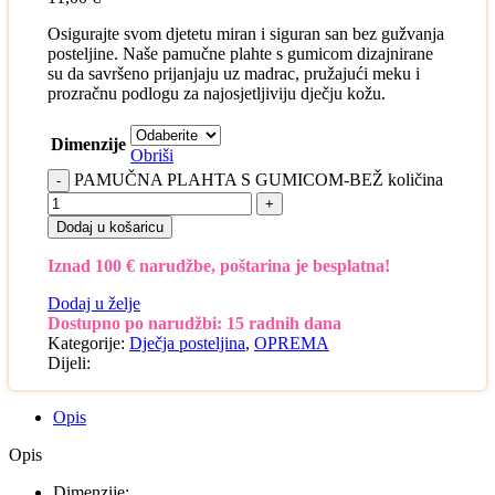
Osigurajte svom djetetu miran i siguran san bez gužvanja
posteljine. Naše pamučne plahte s gumicom dizajnirane
su da savršeno prijanjaju uz madrac, pružajući meku i
prozračnu podlogu za najosjetljiviju dječju kožu.
Dimenzije
Obriši
PAMUČNA PLAHTA S GUMICOM-BEŽ količina
Dodaj u košaricu
Iznad 100 € narudžbe, poštarina je besplatna!
Dodaj u želje
Dostupno po narudžbi: 15 radnih dana
Kategorije:
Dječja posteljina
,
OPREMA
Dijeli:
Opis
Opis
Dimenzije: