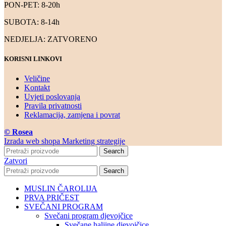
PON-PET: 8-20h
SUBOTA: 8-14h
NEDJELJA: ZATVORENO
KORISNI LINKOVI
Veličine
Kontakt
Uvjeti poslovanja
Pravila privatnosti
Reklamacija, zamjena i povrat
© Rosea
Izrada web shopa Marketing strategije
Search
Zatvori
Search
MUSLIN ČAROLIJA
PRVA PRIČEST
SVEČANI PROGRAM
Svečani program djevojčice
Svečane haljine djevojčice