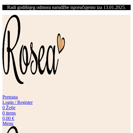
Radi godišnjeg odmora narudžbe isporučujemo iza 13.01.2025.
Pretraga
Login / Register
0
Želje
0
items
0,00
€
Menu