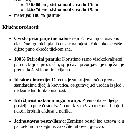
120×60 cm, visina madraca do 15cm
140×70 cm,
visina madraca do 15cm
materijal:
100 % pamuk
Ključne prednosti:
Čvrsto prianjanje (ne nabire se):
Zahvaljujući ušivenoj
elastičnoj gumici, plahta ostaje na mjestu čak i ako se vaše
dijete puno okreće tijekom sna.
100% Prirodni pamuk:
Koristimo samo visokokvalitetni
pamuk koji je prozračan, sprječava pregrijavanje i nježan je
prema koži sklonoj iritacijama.
Idealne dimenzije:
Dimenzije su krojene točno prema
standardima dječjih krevetića, osiguravajući uredan izgled i
maksimalnu funkcionalnost.
Izdržljivost nakon mnogo pranja:
Znamo da se dječja
posteljina pere često. Naš pamuk zadržava mekoću i boju i
nakon brojnih ciklusa u perilici.
Jednostavno postavljanje:
Zamjena posteljine gotova je u
par sekundi-rastegnite, zakačite rubove i gotovo.