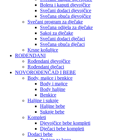
Bolera i kaputi djevojčice
Svečani dodaci djevojčice
Svečana obuća djevojčice
Svečani program za dječake
Svečana odijela za dječake
Sakoi za dječake
Svečani dodaci dječaci
Svečana obuća dječaci
Krsne košuljice
ROĐENDANI
Rođendani djevojčice
Rođendani dječaci
NOVOROĐENČAD I BEBE
Body, majice i benkice
Body i majice
Body haljine
Benkice
Haljine i suknje
Haljine bebe
Suknje bebe
Kompleti
Djevojčice bebe kompleti
Dječaci bebe kompleti
Dodaci bebe
Trakice za kosu