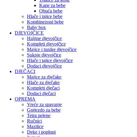
Kape za bebe
Obuća bebe
Hlače i tajice bebe
Kombinezoni bebe
Baby box
DJEVOJČICE
Haljine djevojčice
Kompleti djevojčice
Majice i tunike djevojčice
Suknje djevojčice
Hlače i tajice djevojčice
Dodaci djevojčice
DJEČACI
Majice za dječake
Hlače za dječake
Kompleti dječaci
Dodaci dječaci
OPREMA
Vreće za spavanje
Gnijezdo za bebe
Tetra pelene
Ručnici
Mazilice
Deke i popluni